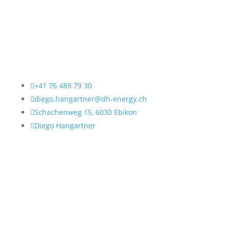
Kontakt
Genauere Informationen

+41 76 489 79 30

diego.hangartner@dh-energy.ch

Schachenweg 15, 6030 Ebikon

Diego Hangartner