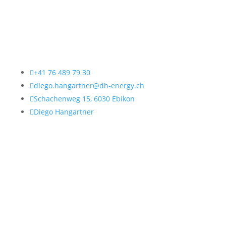
Kontakt
Genauere Informationen

+41 76 489 79 30

diego.hangartner@dh-energy.ch

Schachenweg 15, 6030 Ebikon

Diego Hangartner