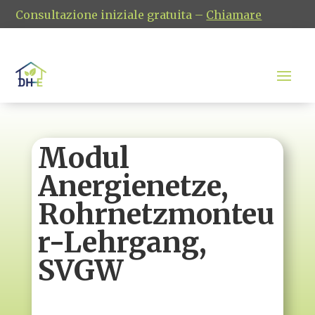
Consultazione iniziale gratuita –
Chiamare
Modul
Anergienetze,
Rohrnetzmonteu
r-Lehrgang,
SVGW